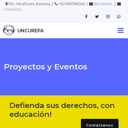
150, Miraflores, Betania |
+50766758026 |
Reclamos.
|
Contacto.
UNCUREPA
Proyectos y Eventos
Defienda sus derechos, con
educación!
Contáctenos