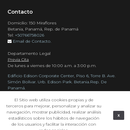
Contacto
Domicilio: 150 Miraflores
Betania, Panamá, Rep. de Panamá
Tel:
+50766758026
Email de Contacto.
Departamento Legal
Previa Cita
De lunes a viernes de 10:00 a.m. a 3:00 p.m.
Edificio Edison Corporate Center, Piso 6, Torre B. Ave.
Simón Bolívar. Urb. Edison Park. Betania.Rep. De
Panamá.
Tel:
+50766758026
El Sitio web utiliza cookies propias y de
Email de Reclamos.
terceros para mejorar, personalizar y analizar su
navegación, mostrar publicidad, realizar análisis
x
estadísticos sobre los hábitos de navegación
de los usuarios y facilitar la interacción con
© Desde 1993 - UNCUREPA.